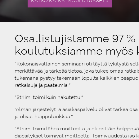
Osallistujistamme 97 % s
koulutuksiamme myös k
”Kokonaisvaltainen seminaari oli täyttä tykitystä se
merkittävää ja tärkeää tietoa, joka tukee omaa ratkais
tukemana pystyy tekemään lopulta kaikkien osapuo
ratkaisuja ja päätelmiä.”​
​”Striimi toimi kuin nakutettu.”​
​”Alman järjestelyt ja asiakaspalvelu olivat tärkeä osa
ja olivat huippuluokkaa.”
”Striimi toimi lähes moitteetta ja oli erittäin helppok
diaesitykset toimivat moitteetta. Toimivuudesta iso ki