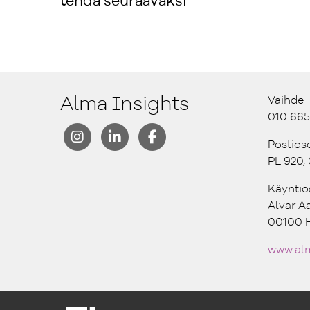
tehdä seuraavaksi
Alma Insights
Vaihde
010 665
Postios
PL 920,
Käyntio
Alvar A
00100 H
www.alm