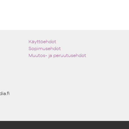
Käyttöehdot
Sopimusehdot
Muutos- ja peruutusehdot
ia.fi