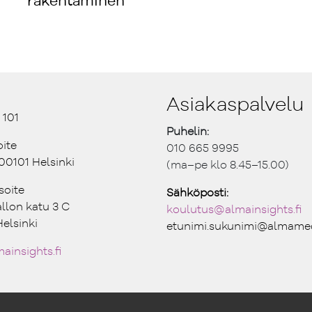
rakentaminen
Asiakaspalvelu
 101
Puhelin:
oite
010 665 9995
 00101 Helsinki
(ma–pe klo 8.45–15.00)
soite
Sähköposti:
allon katu 3 C
koulutus@ almainsights.fi
elsinki
etunimi.sukunimi@almamed
ainsights.fi