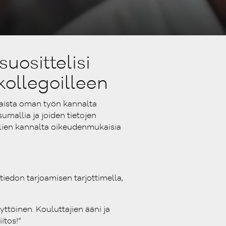
uosittelisi
ollegoilleen
llaista oman työn kannalta
umallia ja joiden tietojen
lien kannalta oikeudenmukaisia
 tiedon tarjoamisen tarjottimella,
äyttöinen. Kouluttajien ääni ja
itos!”