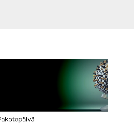
”
Pakotepäivä