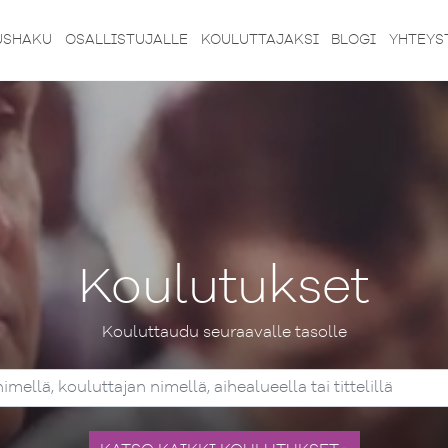
USHAKU
OSALLISTUJALLE
KOULUTTAJAKSI
BLOGI
YHTEYS
Koulutukset
Kouluttaudu seuraavalle tasolle