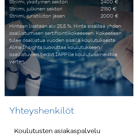
Striimi, yksityinen sektori
2400 €
Striimi, julkinen sektori
2150 €
Striimi, juristiliiton jäsen
2000 €
Hintaan lisätään alv 25,5 %. Hinta sisältää yhden
osallistumisen sertifiointikokeeseen. Kokeeseen
tulee osallistua vuoden sisällä koulutuksesta.
Alma Insights luovuttaa koulutukseen
osallistuvien tiedot IAPP:lle koulutusaineistoa
varten.
Yhteyshenkilöt
Koulutusten asiakaspalvelu