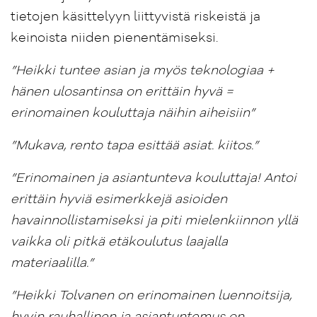
tietojen käsittelyyn liittyvistä riskeistä ja
keinoista niiden pienentämiseksi.
”Heikki tuntee asian ja myös teknologiaa +
hänen ulosantinsa on erittäin hyvä =
erinomainen kouluttaja näihin aiheisiin”
”Mukava, rento tapa esittää asiat. kiitos.”
”Erinomainen ja asiantunteva kouluttaja! Antoi
erittäin hyviä esimerkkejä asioiden
havainnollistamiseksi ja piti mielenkiinnon yllä
vaikka oli pitkä etäkoulutus laajalla
materiaalilla.”
”Heikki Tolvanen on erinomainen luennoitsija,
hyvin rauhallinen ja asiantuntemus on