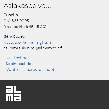
Asiakaspalvelu
Puhelin:
010 665 9995
(ma–pe klo 8.45–15.00)
Sähköposti:
koulutus@ almainsights.fi
etunimi.sukunimi@almamedia.fi
Käyttöehdot
Sopimusehdot
Muutos- ja peruutusehdot