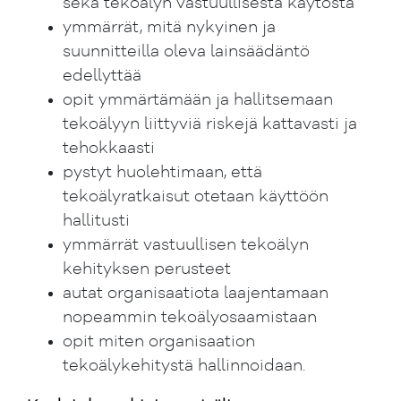
sekä tekoälyn vastuullisesta käytöstä
ymmärrät, mitä nykyinen ja
suunnitteilla oleva lainsäädäntö
edellyttää
opit ymmärtämään ja hallitsemaan
tekoälyyn liittyviä riskejä kattavasti ja
tehokkaasti
pystyt huolehtimaan, että
tekoälyratkaisut otetaan käyttöön
hallitusti
ymmärrät vastuullisen tekoälyn
kehityksen perusteet
autat organisaatiota laajentamaan
nopeammin tekoälyosaamistaan
opit miten organisaation
tekoälykehitystä hallinnoidaan.