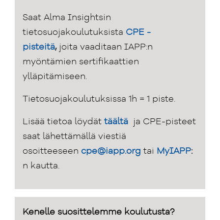
Saat Alma Insightsin
tietosuojakoulutuksista
CPE -
pisteitä
,
joita vaaditaan IAPP:n
myöntämien sertifikaattien
ylläpitämiseen.
Tietosuojakoulutuksissa 1h = 1 piste.
Lisää tietoa löydät
täältä
ja CPE-pisteet
saat lähettämällä viestiä
osoitteeseen
cpe@iapp.org
tai
MyIAPP
:
n kautta.
Kenelle suosittelemme koulutusta?