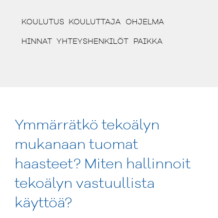
(CURRENT)
(CURRENT)
(CURRENT)
KOULUTUS
KOULUTTAJA
OHJELMA
(CURRENT)
(CURRENT)
(CURRENT)
HINNAT
YHTEYSHENKILÖT
PAIKKA
Ymmärrätkö tekoälyn
mukanaan tuomat
haasteet? Miten hallinnoit
tekoälyn vastuullista
käyttöä?