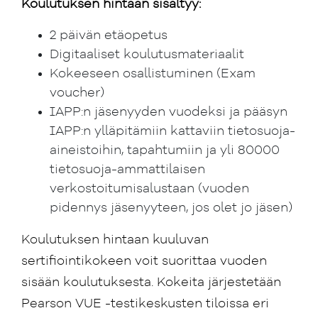
Koulutuksen hintaan sisältyy:
2 päivän etäopetus
Digitaaliset koulutusmateriaalit
Kokeeseen osallistuminen (Exam
voucher)
IAPP:n jäsenyyden vuodeksi ja pääsyn
IAPP:n ylläpitämiin kattaviin tietosuoja-
aineistoihin, tapahtumiin ja yli 80000
tietosuoja-ammattilaisen
verkostoitumisalustaan (vuoden
pidennys jäsenyyteen, jos olet jo jäsen)
Koulutuksen hintaan kuuluvan
sertifiointikokeen voit suorittaa vuoden
sisään koulutuksesta. Kokeita järjestetään
Pearson VUE -testikeskusten tiloissa eri