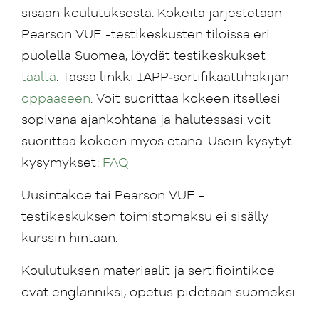
sisään koulutuksesta. Kokeita järjestetään
Pearson VUE -testikeskusten tiloissa eri
puolella Suomea, löydät testikeskukset
täältä
. Tässä linkki IAPP‑sertifikaattihakijan
oppaaseen
. Voit suorittaa kokeen itsellesi
sopivana ajankohtana ja halutessasi voit
suorittaa kokeen myös etänä. Usein kysytyt
kysymykset:
FAQ
Uusintakoe tai Pearson VUE -
testikeskuksen toimistomaksu ei sisälly
kurssin hintaan.
Koulutuksen materiaalit ja sertifiointikoe
ovat englanniksi, opetus pidetään suomeksi.