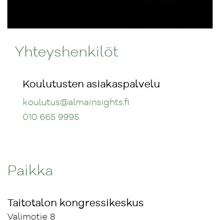
Yhteyshenkilöt
Koulutusten asiakaspalvelu
koulutus
@almainsights.fi
010 665 9995
Paikka
Taitotalon kongressikeskus
Valimotie 8