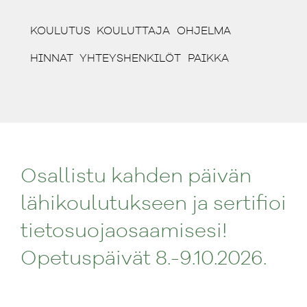
(CURRENT)
(CURRENT)
(CURRENT)
KOULUTUS
KOULUTTAJA
OHJELMA
(CURRENT)
(CURRENT)
(CURRENT)
HINNAT
YHTEYSHENKILÖT
PAIKKA
Osallistu kahden päivän
lähikoulutukseen ja sertifioi
tietosuojaosaamisesi!
Opetuspäivät 8.-9.10.2026.