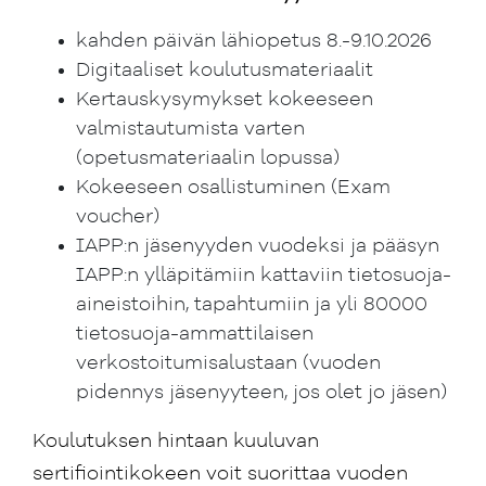
kahden päivän lähiopetus 8.-9.10.2026
Digitaaliset koulutusmateriaalit
Kertauskysymykset kokeeseen
valmistautumista varten
(opetusmateriaalin lopussa)
Kokeeseen osallistuminen (Exam
voucher)
IAPP:n jäsenyyden vuodeksi ja pääsyn
IAPP:n ylläpitämiin kattaviin tietosuoja-
aineistoihin, tapahtumiin ja yli 80000
tietosuoja-ammattilaisen
verkostoitumisalustaan (vuoden
pidennys jäsenyyteen, jos olet jo jäsen)
Koulutuksen hintaan kuuluvan
sertifiointikokeen voit suorittaa vuoden