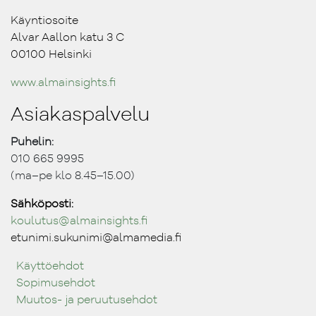
Käyntiosoite
Alvar Aallon katu 3 C
00100 Helsinki
www.almainsights.fi
Asiakaspalvelu
Puhelin:
010 665 9995
(ma–pe klo 8.45–15.00)
Sähköposti:
koulutus@ almainsights.fi
etunimi.sukunimi@almamedia.fi
Käyttöehdot
Sopimusehdot
Muutos- ja peruutusehdot