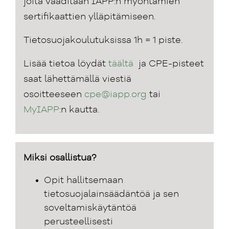
joita vaaditaan IAPP:n myöntämien
sertifikaattien ylläpitämiseen.
Tietosuojakoulutuksissa 1h = 1 piste.
Lisää tietoa löydät
täältä
ja CPE-pisteet
saat lähettämällä viestiä
osoitteeseen
cpe@iapp.org
tai
MyIAPP
:n kautta.
Miksi osallistua?
Opit hallitsemaan
tietosuojalainsäädäntöä ja sen
soveltamiskäytäntöä
perusteellisesti