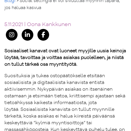
Blogi
> Social sellingiä ei voi sivuuttaa myynnin tapana,
jos haluaa kasvua
5.11.2021 | Oona Kankkunen
Sosiaaliset kanavat ovat luoneet myyjille uusia keinoja
löytää, tavoittaa ja voittaa asiakas puolelleen, ja niistä
on tullut tärkeä osa myyntityötä.
Suosituksia ja tukea ostopäätökselle etsitään
sosiaalisista ja digitaalisista kanavista entistä
aktiivisemmin. Nykypäivän asiakas on itsenäinen
ostamaan ja etsimään tietoa, kriittisempi ajastaan sekä
tietoähkyssä kaikesta informaatiosta, jota
löytää. Sosiaalisista kanavista on tullut myynnille
tärkeitä, koska asiakas ei halua kiireistä päiväänsä
keskeyttäviä ”kylmiä myyntisoittoja” tai
massasähköposteja. Kun keskeyttävä puhelu tulee, on