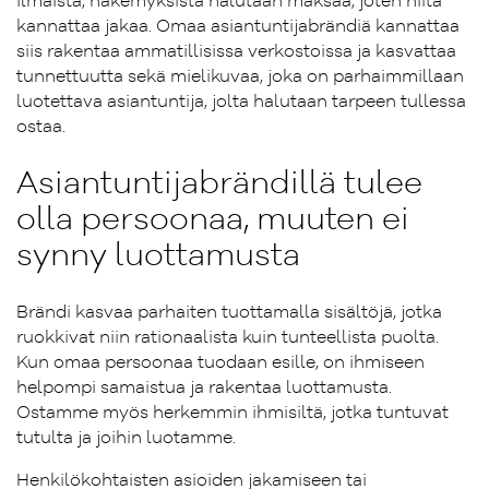
ilmaista, näkemyksistä halutaan maksaa, joten niitä
kannattaa jakaa. Omaa asiantuntijabrändiä kannattaa
siis rakentaa ammatillisissa verkostoissa ja kasvattaa
tunnettuutta sekä mielikuvaa, joka on parhaimmillaan
luotettava asiantuntija, jolta halutaan tarpeen tullessa
ostaa.
Asiantuntijabrändillä tulee
olla persoonaa, muuten ei
synny luottamusta
Brändi kasvaa parhaiten tuottamalla sisältöjä, jotka
ruokkivat niin rationaalista kuin tunteellista puolta.
Kun omaa persoonaa tuodaan esille, on ihmiseen
helpompi samaistua ja rakentaa luottamusta.
Ostamme myös herkemmin ihmisiltä, jotka tuntuvat
tutulta ja joihin luotamme.
Henkilökohtaisten asioiden jakamiseen tai