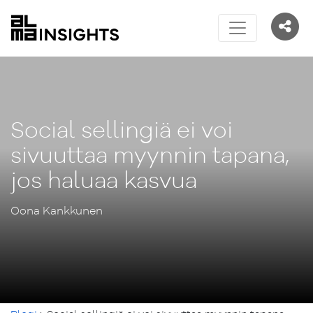
Social sellingiä ei voi
sivuuttaa myynnin tapana,
jos haluaa kasvua
Oona Kankkunen