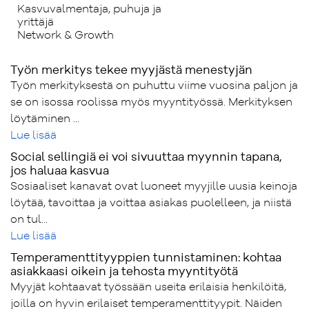
Kasvuvalmentaja, puhuja ja
yrittäjä
Network & Growth
Työn merkitys tekee myyjästä menestyjän
Työn merkityksestä on puhuttu viime vuosina paljon ja
se on isossa roolissa myös myyntityössä. Merkityksen
löytäminen ...
Lue lisää
Social sellingiä ei voi sivuuttaa myynnin tapana,
jos haluaa kasvua
Sosiaaliset kanavat ovat luoneet myyjille uusia keinoja
löytää, tavoittaa ja voittaa asiakas puolelleen, ja niistä
on tul...
Lue lisää
Temperamenttityyppien tunnistaminen: kohtaa
asiakkaasi oikein ja tehosta myyntityötä
Myyjät kohtaavat työssään useita erilaisia henkilöitä,
joilla on hyvin erilaiset temperamenttityypit. Näiden