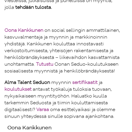
viesteissä, julkaisuissa ja puheluissa on myyntiä,
jolla
tehdään tulosta.
Oona Kankkunen
on social sellingin ammattilainen,
kasvuvalmentaja ja myynnin ja markkinoinnin
yhdistäjä. Kankkunen kouluttaa innostavasti
verkostoitumisesta, yhteisöjen rakentamisesta ja
henkilöbrändäyksestä – liikevaihdon kasvattamista
unohtamatta.
Tutustu
Oonan Seduo-koulutukseen
sosiaalisesta myynnistä ja henkilöbrändäyksestä!
Alma Talent Seduon
myynnin
sertifikaatit
ja
koulutukset
antavat työkaluja tuloksia tuovaan,
nykyaikaiseen myyntityöhön. Haluatko kuulla
tarkemmin Seduosta ja tiimin kouluttamisesta
digitaalisesti?
Varaa
oma esittelyaikasi ja olemme
sinuun yhteydessä sinulle sopivana ajankohtana.
Oona Kankkunen