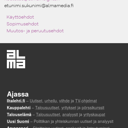
etunimi.sukunimi@almamedia.fi
Käyttöehdot
Sopimusehdot
Muutos- ja peruutusehdot