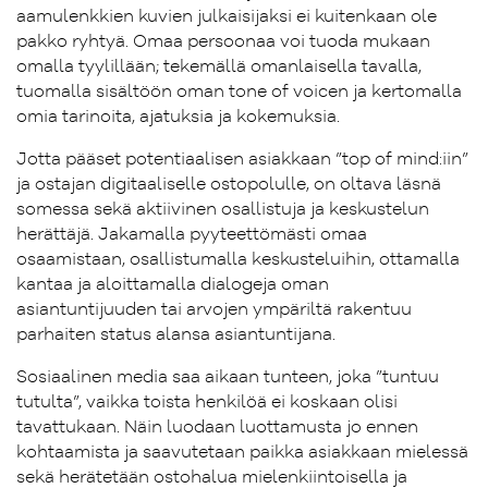
aamulenkkien kuvien julkaisijaksi ei kuitenkaan ole
pakko ryhtyä. Omaa persoonaa voi tuoda mukaan
omalla tyylillään; tekemällä omanlaisella tavalla,
tuomalla sisältöön oman tone of voicen ja kertomalla
omia tarinoita, ajatuksia ja kokemuksia.
Jotta pääset potentiaalisen asiakkaan ”top of mind:iin”
ja ostajan digitaaliselle ostopolulle, on oltava läsnä
somessa sekä aktiivinen osallistuja ja keskustelun
herättäjä. Jakamalla pyyteettömästi omaa
osaamistaan, osallistumalla keskusteluihin, ottamalla
kantaa ja aloittamalla dialogeja oman
asiantuntijuuden tai arvojen ympäriltä rakentuu
parhaiten status alansa asiantuntijana.
Sosiaalinen media saa aikaan tunteen, joka ”tuntuu
tutulta”, vaikka toista henkilöä ei koskaan olisi
tavattukaan. Näin luodaan luottamusta jo ennen
kohtaamista ja saavutetaan paikka asiakkaan mielessä
sekä herätetään ostohalua mielenkiintoisella ja