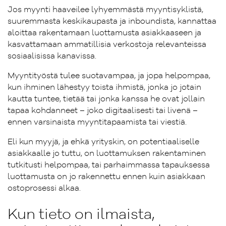
Jos myynti haaveilee lyhyemmästä myyntisyklistä,
suuremmasta keskikaupasta ja inboundista, kannattaa
aloittaa rakentamaan luottamusta asiakkaaseen ja
kasvattamaan ammatillisia verkostoja relevanteissa
sosiaalisissa kanavissa.
Myyntityöstä tulee suotavampaa, ja jopa helpompaa,
kun ihminen lähestyy toista ihmistä, jonka jo jotain
kautta tuntee, tietää tai jonka kanssa he ovat jollain
tapaa kohdanneet – joko digitaalisesti tai livenä –
ennen varsinaista myyntitapaamista tai viestiä.
Eli kun myyjä, ja ehkä yrityskin, on potentiaaliselle
asiakkaalle jo tuttu, on luottamuksen rakentaminen
tutkitusti helpompaa, tai parhaimmassa tapauksessa
luottamusta on jo rakennettu ennen kuin asiakkaan
ostoprosessi alkaa.
Kun tieto on ilmaista,